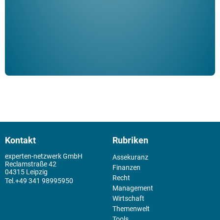
der 
Kontakt
Rubriken
experten-netzwerk GmbH
Assekuranz
Reclamstraße 42
Finanzen
04315 Leipzig
Recht
+49 341 98995950
Management
Wirtschaft
Themenwelt
Tools