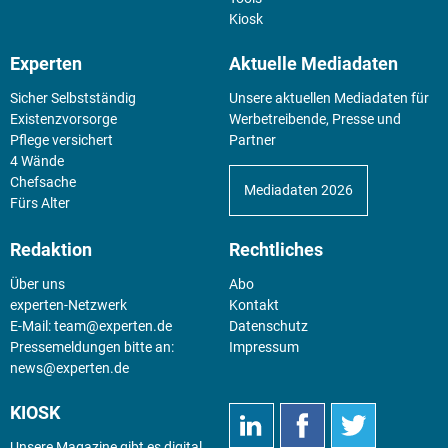
Kiosk
Experten
Aktuelle Mediadaten
Sicher Selbstständig
Unsere aktuellen Mediadaten für
Existenz­vorsorge
Werbetreibende, Presse und
Pflege versichert
Partner
4 Wände
Chefsache
Mediadaten 2026
Fürs Alter
Redaktion
Rechtliches
Über uns
Abo
experten-Netzwerk
Kontakt
E-Mail:
team@experten.de
Datenschutz
Pressemeldungen bitte an:
Impressum
news@experten.de
KIOSK
Unsere Magazine gibt es digital