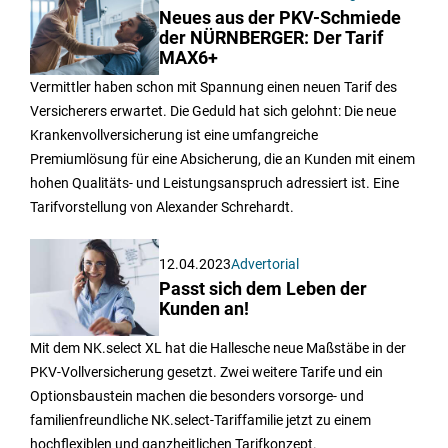
Neues aus der PKV-Schmiede
der NÜRNBERGER: Der Tarif
MAX6+
Vermittler haben schon mit Spannung einen neuen Tarif des
Versicherers erwartet. Die Geduld hat sich gelohnt: Die neue
Krankenvollversicherung ist eine umfangreiche
Premiumlösung für eine Absicherung, die an Kunden mit einem
hohen Qualitäts- und Leistungsanspruch adressiert ist. Eine
Tarifvorstellung von Alexander Schrehardt.
12.04.2023
Advertorial
Passt sich dem Leben der
Kunden an!
Mit dem NK.select XL hat die Hallesche neue Maßstäbe in der
PKV-Vollversicherung gesetzt. Zwei weitere Tarife und ein
Optionsbaustein machen die besonders vorsorge- und
familienfreundliche NK.select-Tariffamilie jetzt zu einem
hochflexiblen und ganzheitlichen Tarifkonzept.