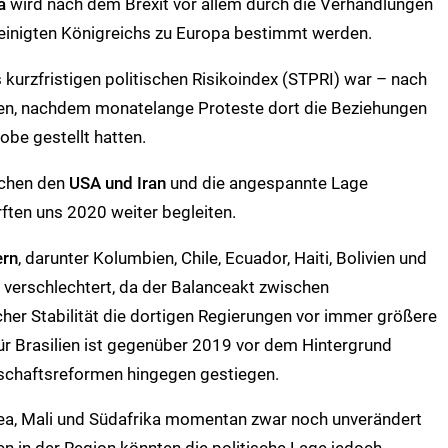
a
wird nach dem Brexit vor allem durch die Verhandlungen
einigten Königreichs zu Europa bestimmt werden.
 kurzfristigen politischen Risikoindex (STPRI) war – nach
n, nachdem monatelange Proteste dort die Beziehungen
obe gestellt hatten.
schen den
USA und Iran
und die angespannte Lage
ten uns 2020 weiter begleiten.
ern
, darunter Kolumbien, Chile, Ecuador, Haiti, Bolivien und
 verschlechtert, da der Balanceakt zwischen
her Stabilität die dortigen Regierungen vor immer größere
für Brasilien ist gegenüber 2019 vor dem Hintergrund
tschaftsreformen hingegen gestiegen.
nea, Mali und Südafrika momentan zwar noch unverändert