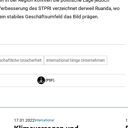
 in der Region könnten die politische Lage jedoch
e Verbesserung des STPRI verzeichnet derweil Ruanda, wo
in stabiles Geschäftsumfeld das Bild prägen.
schaftliche Unsicherheit
international tätige Unternehmen
(PDF)
17.01.2022
1
International