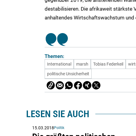
gegenüber 2019, die anstehenden Wahlen
destabilisieren. Die afrikaweit stärkst
anhaltendes Wirtschaftswachstum und e
Themen:
International
marsh
Tobias Federkeil
wirt
politische Unsicherheit
LESEN SIE AUCH
15.03.2018
Politik