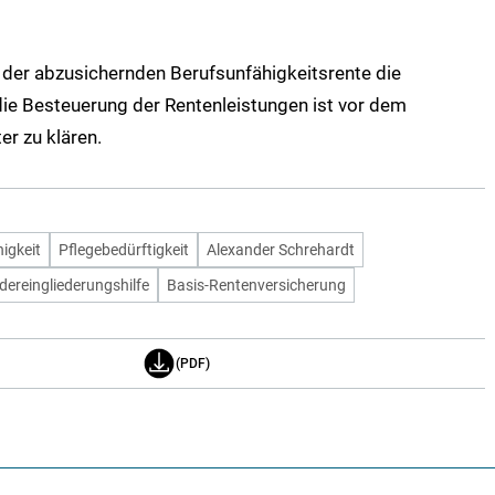
der abzusichernden Berufsunfähigkeitsrente die
e Besteuerung der Rentenleistungen ist vor dem
r zu klären.
igkeit
Pflegebedürftigkeit
Alexander Schrehardt
dereingliederungshilfe
Basis-Rentenversicherung
(PDF)