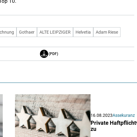
 Top 10.
ichnung
Gothaer
ALTE LEIPZIGER
Helvetia
Adam Riese
(PDF)
16.08.2023
Assekuranz
Private Haftpflich
zu