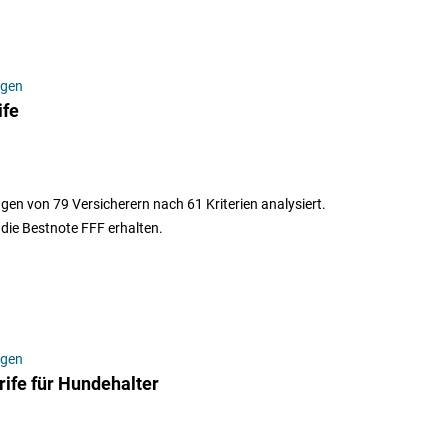
ngen
ife
en von 79 Versicherern nach 61 Kriterien analysiert.
 die Bestnote FFF erhalten.
ngen
ife für Hundehalter