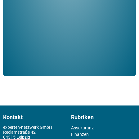
Her
ble
Klau
Schm
der 
Kontakt
Rubriken
experten-netzwerk GmbH
Assekuranz
Reclamstraße 42
Finanzen
04315 Leipzig