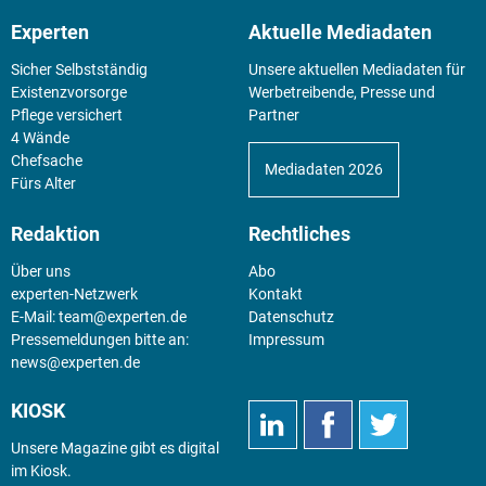
Experten
Aktuelle Mediadaten
Sicher Selbstständig
Unsere aktuellen Mediadaten für
Existenz­vorsorge
Werbetreibende, Presse und
Pflege versichert
Partner
4 Wände
Chefsache
Mediadaten 2026
Fürs Alter
Redaktion
Rechtliches
Über uns
Abo
experten-Netzwerk
Kontakt
E-Mail:
team@experten.de
Datenschutz
Pressemeldungen bitte an:
Impressum
news@experten.de
KIOSK
Unsere Magazine gibt es digital
im
Kiosk
.