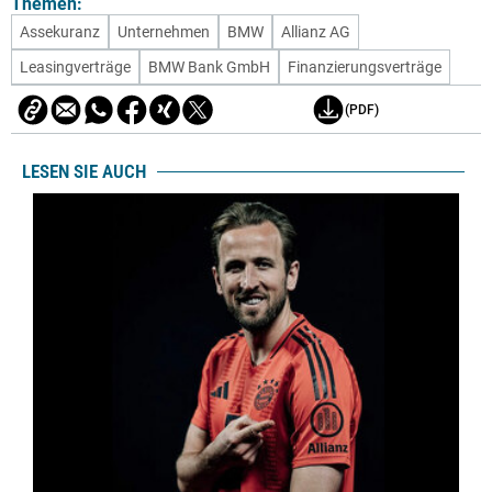
Themen:
Assekuranz
Unternehmen
BMW
Allianz AG
Leasingverträge
BMW Bank GmbH
Finanzierungsverträge
(PDF)
LESEN SIE AUCH