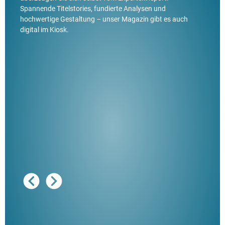
Spannende Titelstories, fundierte Analysen und
hochwertige Gestaltung – unser Magazin gibt es auch
digital im Kiosk.
Ausg
"De
Her
ble