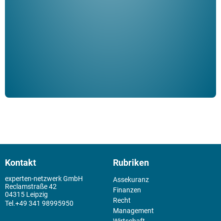
Klau
Schm
der 
Kontakt
Rubriken
experten-netzwerk GmbH
Assekuranz
Reclamstraße 42
Finanzen
04315 Leipzig
Recht
+49 341 98995950
Management
Wirtschaft