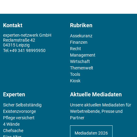
Kontakt
Rubriken
experten-netzwerk GmbH
Assekuranz
Reclamstraße 42
Finanzen
04315 Leipzig
Recht
+49 341 98995950
Management
Wirtschaft
Themenwelt
Tools
Kiosk
Experten
Aktuelle Mediadaten
Sicher Selbstständig
Unsere aktuellen Mediadaten für
Existenz­vorsorge
Werbetreibende, Presse und
Pflege versichert
Partner
4 Wände
Chefsache
Mediadaten 2026
Fürs Alter