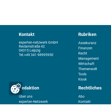
Kontakt
Rubriken
experten-netzwerk GmbH
Assekuranz
Reclamstraße 42
Finanzen
04315 Leipzig
Recht
+49 341 98995950
Management
Wirtschaft
Themenwelt
Tools
Kiosk
Redaktion
Rechtliches
Über uns
Abo
experten-Netzwerk
Kontakt
E-Mail:
team@experten.de
Datenschutz