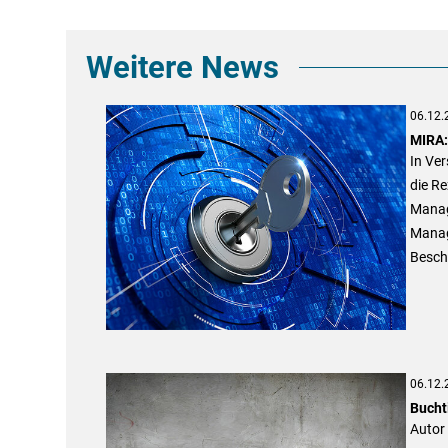
Weitere News
06.12.
MIRA:
In Ver
die Re
Manage
Manag
Besch
06.12.
Bucht
Autor 