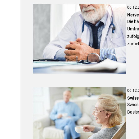
06.12.
Nerve
Die hä
Umfra
zufolg
zurüc
06.12.
Swiss 
Swiss 
Basisr