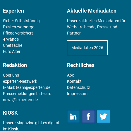
Experten
Aktuelle Mediadaten
Sicher Selbstständig
Unsere aktuellen Mediadaten für
Existenz­vorsorge
Werbetreibende, Presse und
Pflege versichert
Partner
4 Wände
Chefsache
Mediadaten 2026
Fürs Alter
Redaktion
Rechtliches
Über uns
Abo
experten-Netzwerk
Kontakt
E-Mail:
team@experten.de
Datenschutz
Pressemeldungen bitte an:
Impressum
news@experten.de
KIOSK
Unsere Magazine gibt es digital
im
Kiosk
.