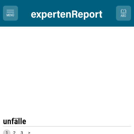
unfälle
1
2
3
>