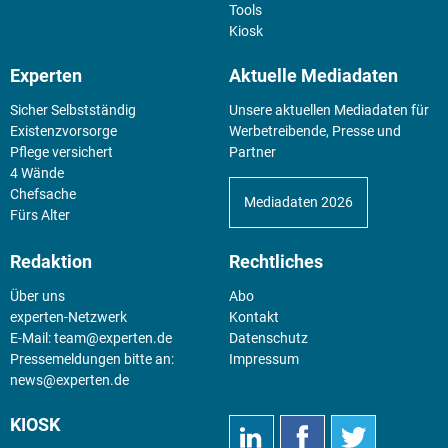
Tools
Kiosk
Experten
Aktuelle Mediadaten
Sicher Selbstständig
Unsere aktuellen Mediadaten für
Existenz­vorsorge
Werbetreibende, Presse und
Pflege versichert
Partner
4 Wände
Chefsache
Mediadaten 2026
Fürs Alter
Redaktion
Rechtliches
Über uns
Abo
experten-Netzwerk
Kontakt
E-Mail:
team@experten.de
Datenschutz
Pressemeldungen bitte an:
Impressum
news@experten.de
KIOSK