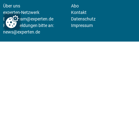
Über uns
Abo
experten-Netzwerk
Kontakt
E-Mail:
team@experten.de
Datenschutz
Pressemeldungen bitte an:
Impressum
news@experten.de
KIOSK
Unsere Magazine gibt es digital
im
Kiosk
.
Abo
Hier geht's zum Print Abo und
zum gesamten Online Angebot
des expertenReport.
Jetzt anmelden!