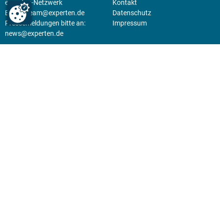
experten-Netzwerk
Kontakt
E-Mail:
team@experten.de
Datenschutz
Pressemeldungen bitte an:
Impressum
news@experten.de
KIOSK
Unsere Magazine gibt es digital
im
Kiosk
.
Abo
Hier geht's zum Print Abo und
zum gesamten Online Angebot
des expertenReport.
Jetzt anmelden!
© 2026 experten-netzwerk GmbH