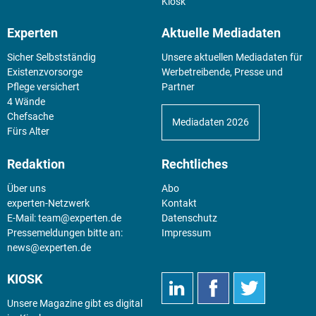
Kiosk
Experten
Aktuelle Mediadaten
Sicher Selbstständig
Unsere aktuellen Mediadaten für
Existenz­vorsorge
Werbetreibende, Presse und
Pflege versichert
Partner
4 Wände
Chefsache
Mediadaten 2026
Fürs Alter
Redaktion
Rechtliches
Über uns
Abo
experten-Netzwerk
Kontakt
E-Mail:
team@experten.de
Datenschutz
Pressemeldungen bitte an:
Impressum
news@experten.de
KIOSK
Unsere Magazine gibt es digital