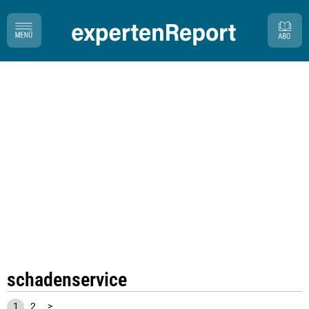
schadenservice
1
2
>