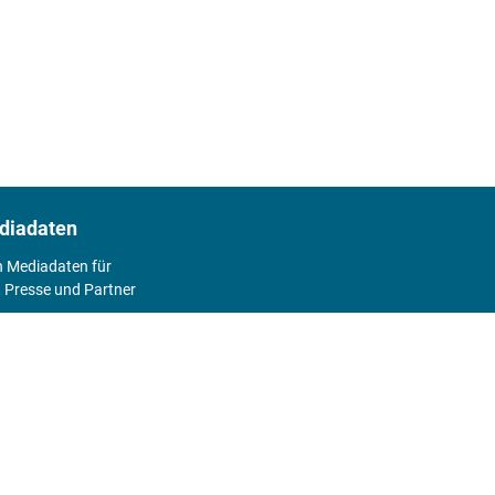
diadaten
n Mediadaten für
 Presse und Partner
2026
Abo
Hier geht's zum Print Abo und zum