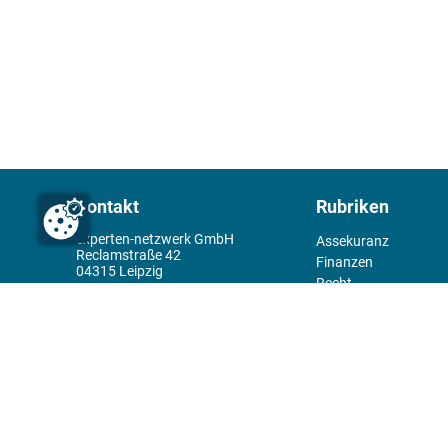
Kontakt
Rubriken
experten-netzwerk GmbH
Assekuranz
Reclamstraße 42
Finanzen
04315 Leipzig
Recht
+49 341 98995950
Management
Wirtschaft
Themenwelt
Tools
Kiosk
Redaktion
Rechtliches