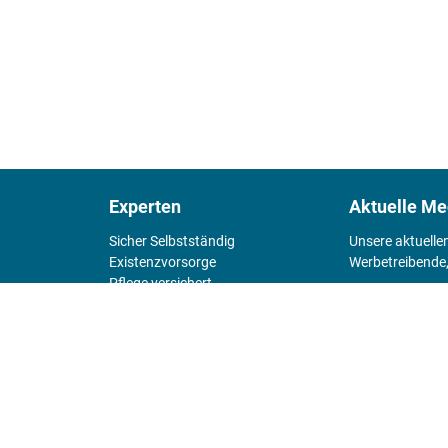
Experten
Aktuelle Me
Sicher Selbstständig
Unsere aktuelle
Existenz­vorsorge
Werbetreibende,
Pflege versichert
4 Wände
Mediadaten 
Chefsache
Fürs Alter
KIOSK