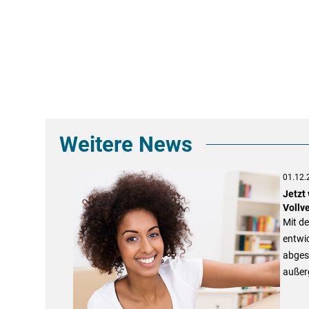
Weitere News
01.12.
Jetzt 
Vollv
Mit de
entwic
abges
außerg