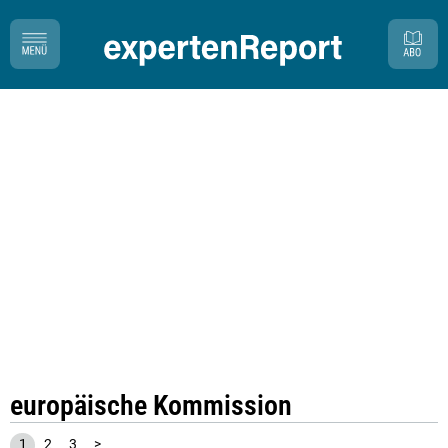
europäische Kommission
1
2
3
>