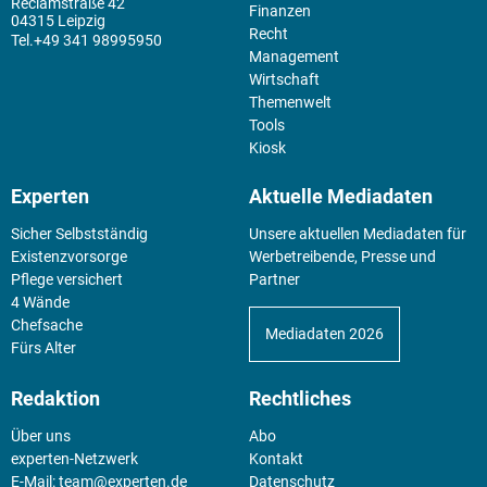
Reclamstraße 42
Finanzen
04315 Leipzig
Recht
+49 341 98995950
Management
Wirtschaft
Themenwelt
Tools
Kiosk
Experten
Aktuelle Mediadaten
Sicher Selbstständig
Unsere aktuellen Mediadaten für
Existenz­vorsorge
Werbetreibende, Presse und
Pflege versichert
Partner
4 Wände
Chefsache
Mediadaten 2026
Fürs Alter
Redaktion
Rechtliches
Über uns
Abo
experten-Netzwerk
Kontakt
E-Mail:
team@experten.de
Datenschutz