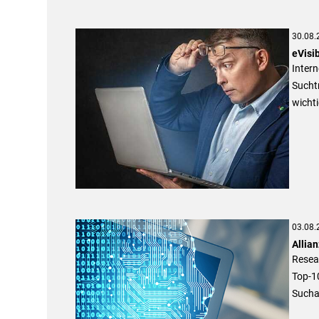
30.08.
eVisib
Intern
Sucht
wicht
03.08.
Allia
Resear
Top-10
Suchan