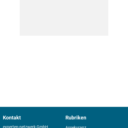
Kontakt
Rubriken
experten-netzwerk GmbH
Assekuranz