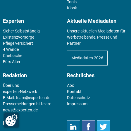
Tools
Kiosk
Experten
Aktuelle Mediadaten
Sicher Selbstständig
Unsere aktuellen Mediadaten für
Existenz­vorsorge
Werbetreibende, Presse und
Pflege versichert
Partner
4 Wände
Chefsache
Mediadaten 2026
Fürs Alter
Redaktion
Rechtliches
Über uns
Abo
experten-Netzwerk
Kontakt
E-Mail:
team@experten.de
Datenschutz
Pressemeldungen bitte an:
Impressum
news@experten.de
KIOSK