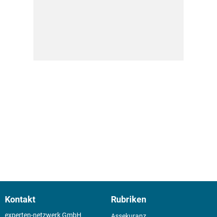
Kontakt
Rubriken
experten-netzwerk GmbH
Assekuranz