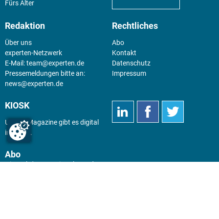
Fürs Alter
Redaktion
Rechtliches
Über uns
Abo
experten-Netzwerk
Kontakt
E-Mail:
team@experten.de
Datenschutz
Pressemeldungen bitte an:
Impressum
news@experten.de
KIOSK
Unsere Magazine gibt es digital
im
Kiosk
.
Abo
Hier geht's zum Print Abo und
zum gesamten Online Angebot
des expertenReport.
Jetzt anmelden!