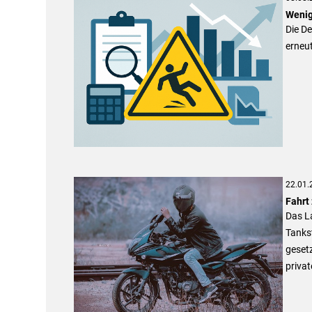
Wenig
Die De
erneu
22.01.
Fahrt 
Das L
Tankst
gesetz
privat