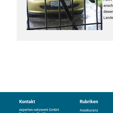
anschl
diesem
Lande
Kontakt
Rubriken
experten-netzwerk GmbH
Assekuranz