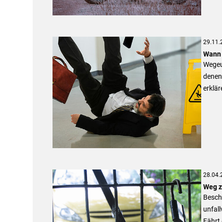
29.11.
Wann 
Wegeun
denen 
erklär
28.04.
Weg z
Beschä
unfal
Fährt 