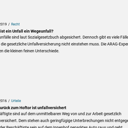
2019
Recht
ist ein Unfall ein Wegeunfall?
fälle sind laut Sozialgesetzbuch abgesichert. Dennoch gibt es viele Fälle
die gesetzliche Unfallversicherung nicht einstehen muss. Die ARAG-Expe
en die kleinen feinen Unterschiede.
2016
Urteile
urück zum Hoftor ist unfallversichert
ftigte sind auf dem unmittelbaren Weg von und zur Arbeit gesetzlich
lversichert. Dem stehen auch geringfügige Unterbrechungen nicht entgeg
der Beschäftigte sein auf dem Innenhof geparktes Auto raus und geht