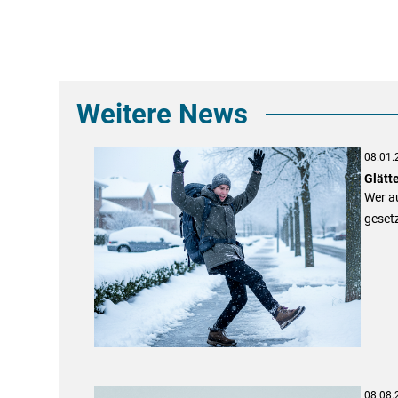
Weitere News
08.01.
Glätt
Wer au
gesetz
08.08.