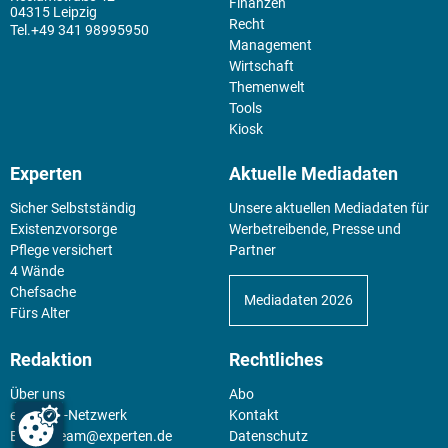
Finanzen
04315 Leipzig
Recht
+49 341 98995950
Management
Wirtschaft
Themenwelt
Tools
Kiosk
Experten
Aktuelle Mediadaten
Sicher Selbstständig
Unsere aktuellen Mediadaten für
Existenz­vorsorge
Werbetreibende, Presse und
Pflege versichert
Partner
4 Wände
Chefsache
Mediadaten 2026
Fürs Alter
Redaktion
Rechtliches
Über uns
Abo
experten-Netzwerk
Kontakt
E-Mail:
team@experten.de
Datenschutz