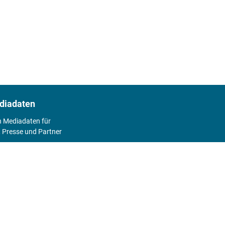
diadaten
n Mediadaten für
 Presse und Partner
2026
Abo
Hier geht's zum Print Abo und zum