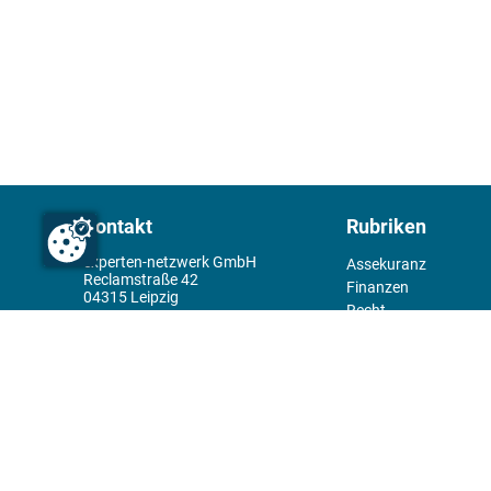
Kontakt
Rubriken
experten-netzwerk GmbH
Assekuranz
Reclamstraße 42
Finanzen
04315 Leipzig
Recht
+49 341 98995950
Management
Wirtschaft
Themenwelt
Tools
Kiosk
Redaktion
Rechtliches