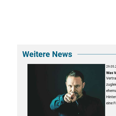
Weitere News
29.05.
Was V
Vertra
zugle
ehema
Hinter
eine F