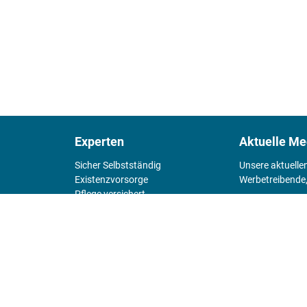
Experten
Aktuelle Me
Sicher Selbstständig
Unsere aktuelle
Existenz­vorsorge
Werbetreibende,
Pflege versichert
4 Wände
Mediadaten 
Chefsache
Fürs Alter
KIOSK