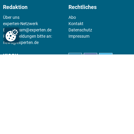
Redaktion
Rechtliches
Über uns
Abo
experten-Netzwerk
Kontakt
E-Mail:
team@experten.de
Datenschutz
Pressemeldungen bitte an:
Impressum
news@experten.de
KIOSK
Unsere Magazine gibt es digital
im
Kiosk
.
Abo
Hier geht's zum Print Abo und
zum gesamten Online Angebot
des expertenReport.
Jetzt anmelden!