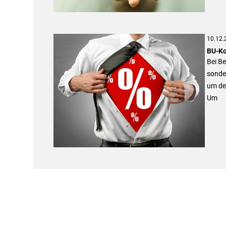
10.12.
BU-Ko
Bei Be
sonder
um den
Um