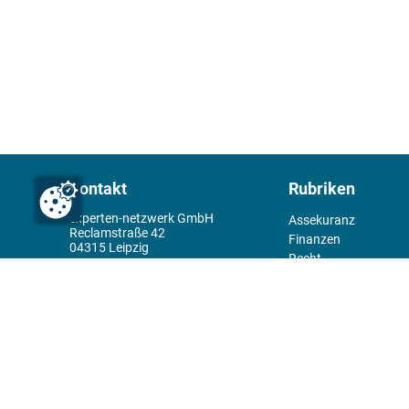
Kontakt
Rubriken
experten-netzwerk GmbH
Assekuranz
Reclamstraße 42
Finanzen
04315 Leipzig
Recht
+49 341 98995950
Management
Wirtschaft
Themenwelt
Tools
Kiosk
Redaktion
Rechtliches