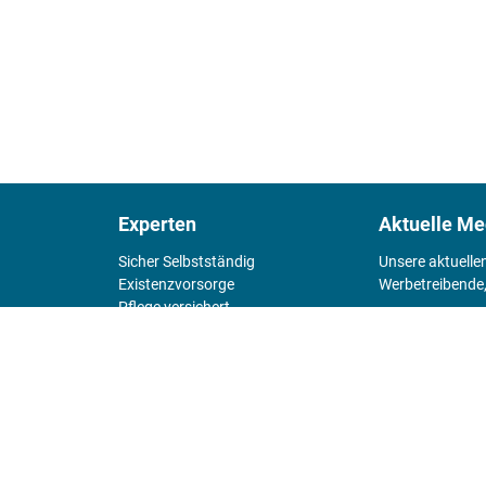
Experten
Aktuelle Me
Sicher Selbstständig
Unsere aktuelle
Existenz­vorsorge
Werbetreibende,
Pflege versichert
4 Wände
Mediadaten 
Chefsache
Fürs Alter
KIOSK