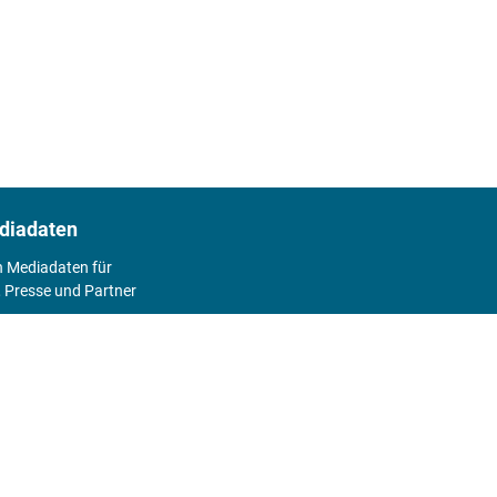
diadaten
n Mediadaten für
 Presse und Partner
2026
Abo
Hier geht's zum Print Abo und zum