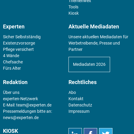
Themenwelt
Tools
Kiosk
Experten
Aktuelle Mediadaten
Sicher Selbstständig
Unsere aktuellen Mediadaten für
Existenz­vorsorge
Werbetreibende, Presse und
Pflege versichert
Partner
4 Wände
Chefsache
Mediadaten 2026
Fürs Alter
Redaktion
Rechtliches
Über uns
Abo
experten-Netzwerk
Kontakt
E-Mail:
team@experten.de
Datenschutz
Pressemeldungen bitte an:
Impressum
news@experten.de
KIOSK