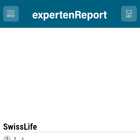
SwissLife
1
2
>