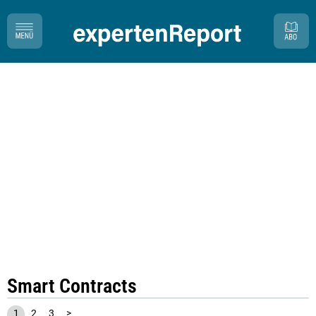
Smart Contracts
1
2
3
>