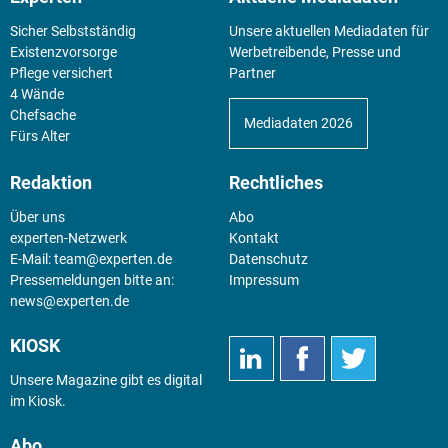
Sicher Selbstständig
Unsere aktuellen Mediadaten für
Existenz­vorsorge
Werbetreibende, Presse und
Pflege versichert
Partner
4 Wände
Chefsache
Mediadaten 2026
Fürs Alter
Redaktion
Rechtliches
Über uns
Abo
experten-Netzwerk
Kontakt
E-Mail:
team@experten.de
Datenschutz
Pressemeldungen bitte an:
Impressum
news@experten.de
KIOSK
Unsere Magazine gibt es digital
im
Kiosk
.
Abo