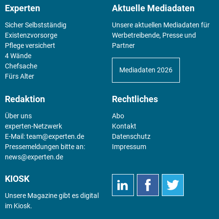
Experten
Aktuelle Mediadaten
Sicher Selbstständig
Unsere aktuellen Mediadaten für
Existenz­vorsorge
Werbetreibende, Presse und
Pflege versichert
Partner
4 Wände
Chefsache
Mediadaten 2026
Fürs Alter
Redaktion
Rechtliches
Über uns
Abo
experten-Netzwerk
Kontakt
E-Mail:
team@experten.de
Datenschutz
Pressemeldungen bitte an:
Impressum
news@experten.de
KIOSK
Unsere Magazine gibt es digital
im
Kiosk
.