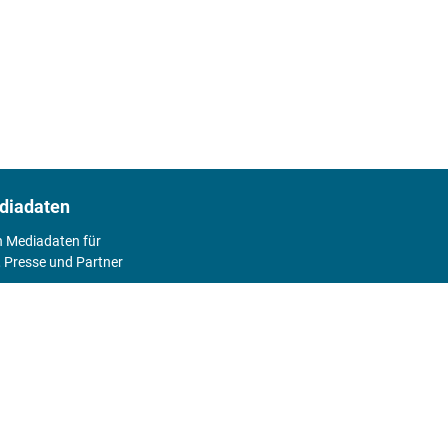
diadaten
n Mediadaten für
 Presse und Partner
2026
Abo
Hier geht's zum Print Abo und zum