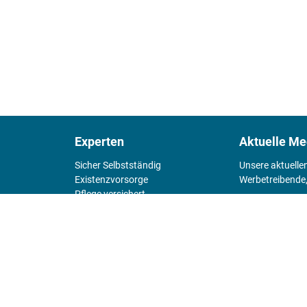
Experten
Aktuelle Me
Sicher Selbstständig
Unsere aktuelle
Existenz­vorsorge
Werbetreibende,
Pflege versichert
4 Wände
Mediadaten 
Chefsache
Fürs Alter
KIOSK