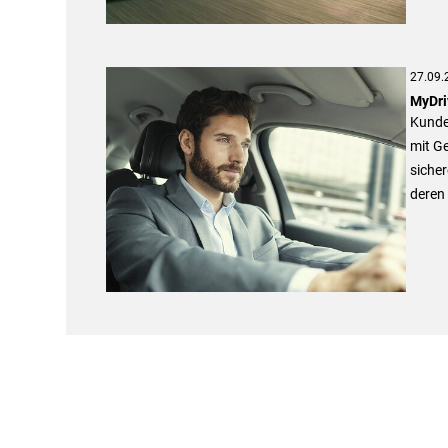
27.09.
MyDri
Kunde
mit Ge
siche
deren 