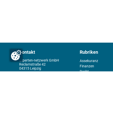
Kontakt
Rubriken
experten-netzwerk GmbH
Assekuranz
Reclamstraße 42
Finanzen
04315 Leipzig
Recht
+49 341 98995950
Management
Wirtschaft
Themenwelt
Tools
Kiosk
Redaktion
Rechtliches