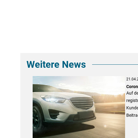
Weitere News
21.04.
Coron
Auf de
regis
Kunden
Beitra