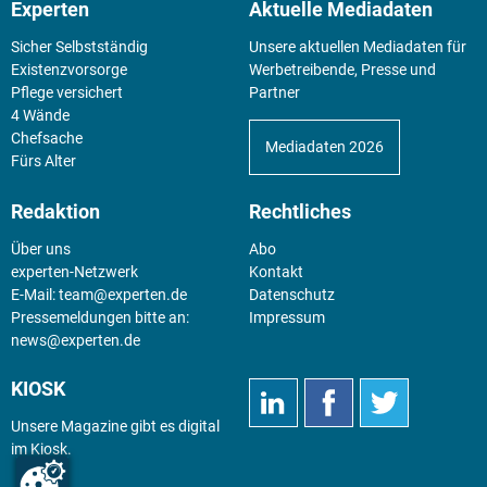
Experten
Aktuelle Mediadaten
Sicher Selbstständig
Unsere aktuellen Mediadaten für
Existenz­vorsorge
Werbetreibende, Presse und
Pflege versichert
Partner
4 Wände
Chefsache
Mediadaten 2026
Fürs Alter
Redaktion
Rechtliches
Über uns
Abo
experten-Netzwerk
Kontakt
E-Mail:
team@experten.de
Datenschutz
Pressemeldungen bitte an:
Impressum
news@experten.de
KIOSK
Unsere Magazine gibt es digital
im
Kiosk
.