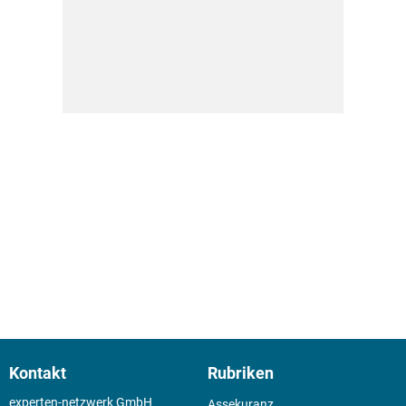
Kontakt
Rubriken
experten-netzwerk GmbH
Assekuranz