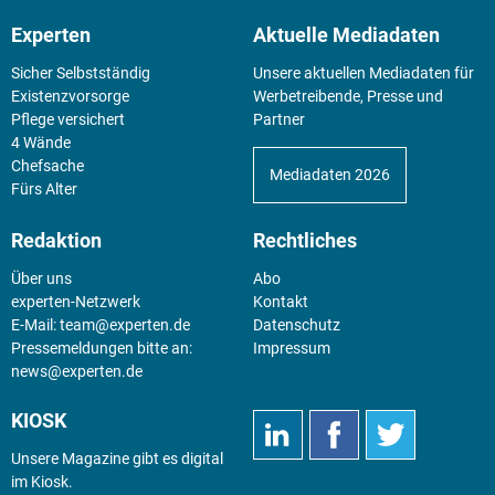
Experten
Aktuelle Mediadaten
Sicher Selbstständig
Unsere aktuellen Mediadaten für
Existenz­vorsorge
Werbetreibende, Presse und
Pflege versichert
Partner
4 Wände
Chefsache
Mediadaten 2026
Fürs Alter
Redaktion
Rechtliches
Über uns
Abo
experten-Netzwerk
Kontakt
E-Mail:
team@experten.de
Datenschutz
Pressemeldungen bitte an:
Impressum
news@experten.de
KIOSK
Unsere Magazine gibt es digital
im
Kiosk
.