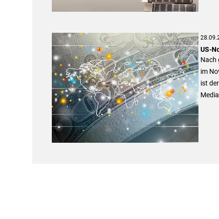
28.09.
US-No
Nach 
im No
ist d
Media