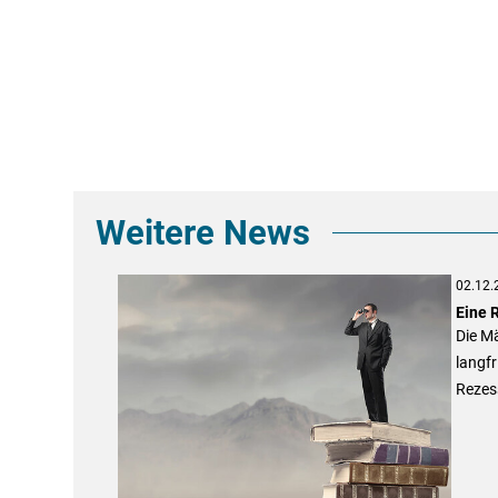
Weitere News
02.12.
Eine R
Die Mä
langfr
Rezes