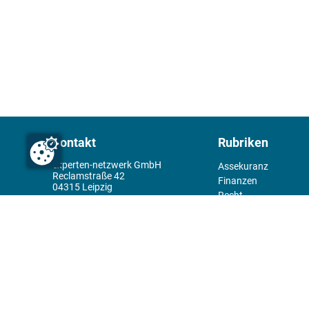
Kontakt
Rubriken
experten-netzwerk GmbH
Assekuranz
Reclamstraße 42
Finanzen
04315 Leipzig
Recht
+49 341 98995950
Management
Wirtschaft
Themenwelt
Tools
Kiosk
Redaktion
Rechtliches