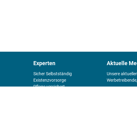
Experten
Aktuelle Me
Sicher Selbstständig
Unsere aktuelle
Existenz­vorsorge
Werbetreibende,
Pflege versichert
4 Wände
Mediadaten 
Chefsache
Fürs Alter
KIOSK