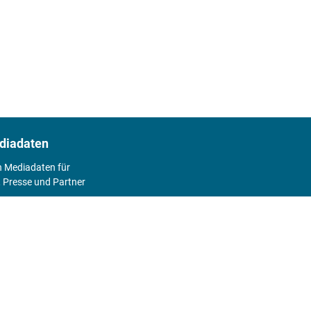
diadaten
n Mediadaten für
 Presse und Partner
2026
Abo
Hier geht's zum Print Abo und zum