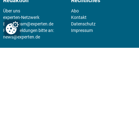
Redaktion
Rechtliches
Über uns
Abo
experten-Netzwerk
Kontakt
E-Mail:
team@experten.de
Datenschutz
Pressemeldungen bitte an:
Impressum
news@experten.de
KIOSK
Unsere Magazine gibt es digital
im
Kiosk
.
Abo
Hier geht's zum Print Abo und
zum gesamten Online Angebot
des expertenReport.
Jetzt anmelden!