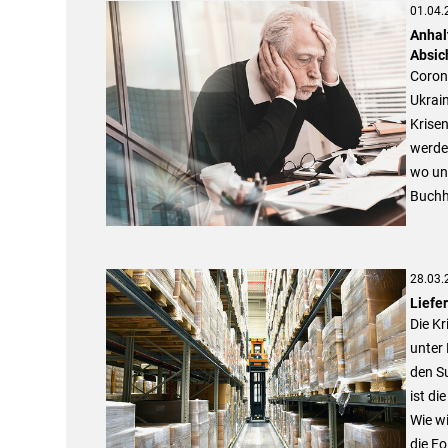
01.04.
Anhal
Absic
Coron
Ukrain
Krisen
werden
wo und
Buchh
28.03.
Liefe
Die Kr
unter 
den S
ist di
Wie wi
die F