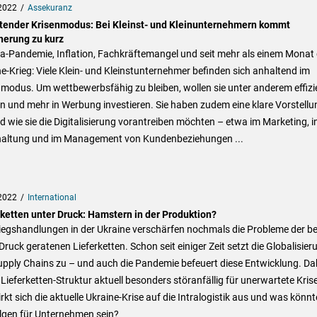
2022
Assekuranz
tender Krisenmodus: Bei Kleinst- und Kleinunternehmern kommt
herung zu kurz
a-Pandemie, Inflation, Fachkräftemangel und seit mehr als einem Monat 
e-Krieg: Viele Klein- und Kleinstunternehmer befinden sich anhaltend im
modus. Um wettbewerbsfähig zu bleiben, wollen sie unter anderem effizi
 und mehr in Werbung investieren. Sie haben zudem eine klare Vorstellu
 wie sie die Digitalisierung vorantreiben möchten – etwa im Marketing, i
altung und im Management von Kundenbeziehungen ...
2022
International
rketten unter Druck: Hamstern in der Produktion?
iegshandlungen in der Ukraine verschärfen nochmals die Probleme der be
Druck geratenen Lieferketten. Schon seit einiger Zeit setzt die Globalisier
upply Chains zu – und auch die Pandemie befeuert diese Entwicklung. Da
e Lieferketten-Struktur aktuell besonders störanfällig für unerwartete Kris
rkt sich die aktuelle Ukraine-Krise auf die Intralogistik aus und was könn
olgen für Unternehmen sein?