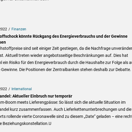
2022
Finanzen
offschock könnte Rückgang des Energieverbrauchs und der Gewinne
sen
hstoffpreise sind seit einiger Zeit gestiegen, da die Nachfrage unveränder
st. Aktuell treten wieder angebotsseitige Beschränkungen auf. Dies hat
 ein Risiko für den Energieverbrauch durch die Haushalte zur Folge als 
e Gewinne. Die Positionen der Zentralbanken stehen deshalb zur Debatte.
2022
International
andel: Aktueller Einbruch nur temporär
-Boom meets Lieferengpässe: So lässt sich die aktuelle Situation im
andel kurz zusammenfassen. Auch Lieferkettenunterbrechungen und die
orts rollende vierte Coronawelle sind zu diesem „Date“ geladen – eine rech
e Beziehungskonstellation.U