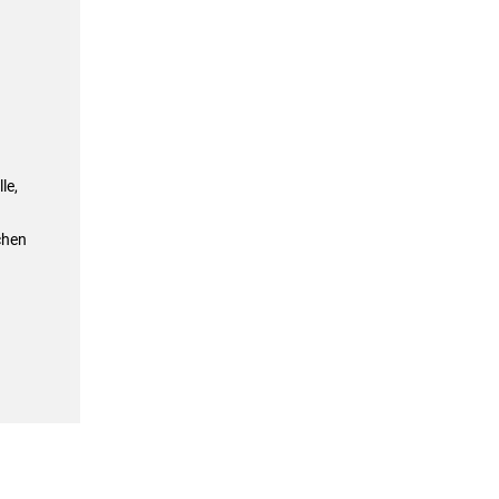
le,
chen