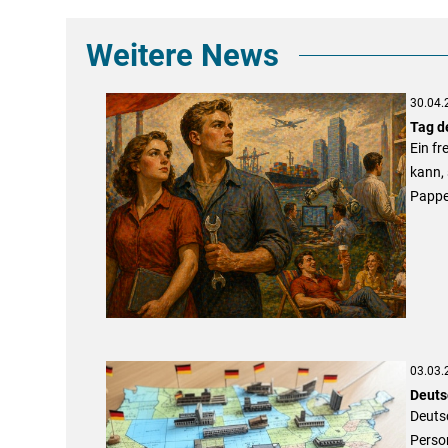
Weitere News
30.04.
Tag de
Ein fr
kann, 
Pappe
03.03.
Deuts
Deutsc
Perso