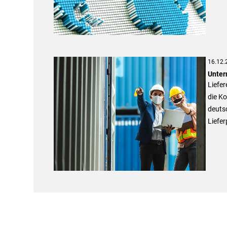
16.12.
Unter
Liefe
die Ko
deutsc
Liefe