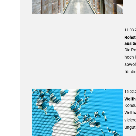
11.03.
Rohst
auslö
Die Ro
hoch i
sowohl
für di
15.02.
Welth
Konsum
Welth
vieler
ungut