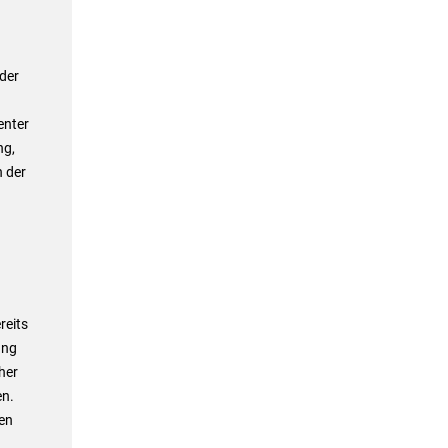
der
enter
ng,
n der
reits
ung
her
en.
ten