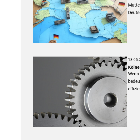
Mutter
Deuts
18.05.
Kölne
Wenn 
bedeut
effizi