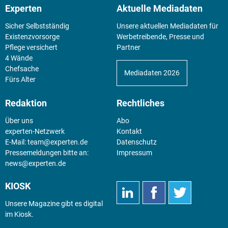
Experten
Aktuelle Mediadaten
Sicher Selbstständig
Unsere aktuellen Mediadaten für
Existenz­vorsorge
Werbetreibende, Presse und
Pflege versichert
Partner
4 Wände
Chefsache
Mediadaten 2026
Fürs Alter
Redaktion
Rechtliches
Über uns
Abo
experten-Netzwerk
Kontakt
E-Mail:
team@experten.de
Datenschutz
Pressemeldungen bitte an:
Impressum
news@experten.de
KIOSK
Unsere Magazine gibt es digital
im
Kiosk
.