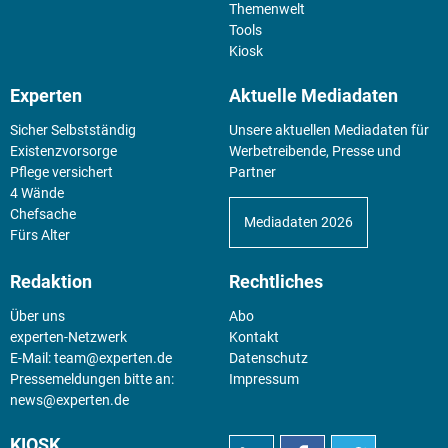
Themenwelt
Tools
Kiosk
Experten
Aktuelle Mediadaten
Sicher Selbstständig
Unsere aktuellen Mediadaten für
Existenz­vorsorge
Werbetreibende, Presse und
Pflege versichert
Partner
4 Wände
Chefsache
Mediadaten 2026
Fürs Alter
Redaktion
Rechtliches
Über uns
Abo
experten-Netzwerk
Kontakt
E-Mail:
team@experten.de
Datenschutz
Pressemeldungen bitte an:
Impressum
news@experten.de
KIOSK