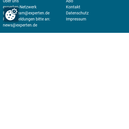
Über uns
Abo
experten-Netzwerk
Kontakt
E-Mail:
team@experten.de
Datenschutz
Pressemeldungen bitte an:
Impressum
news@experten.de
KIOSK
Unsere Magazine gibt es digital
im
Kiosk
.
Abo
Hier geht's zum Print Abo und
zum gesamten Online Angebot
des expertenReport.
Jetzt anmelden!
© 2026 experten-netzwerk GmbH