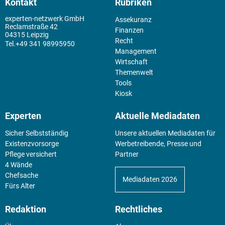
Kontakt
Rubriken
experten-netzwerk GmbH
Assekuranz
Reclamstraße 42
Finanzen
04315 Leipzig
Recht
+49 341 98995950
Management
Wirtschaft
Themenwelt
Tools
Kiosk
Experten
Aktuelle Mediadaten
Sicher Selbstständig
Unsere aktuellen Mediadaten für
Existenz­vorsorge
Werbetreibende, Presse und
Pflege versichert
Partner
4 Wände
Chefsache
Mediadaten 2026
Fürs Alter
Redaktion
Rechtliches