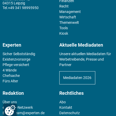
Finanzen
04315 Leipzig
Recht
+49 341 98995950
Management
Wirtschaft
Themenwelt
Tools
Kiosk
Experten
Aktuelle Mediadaten
Sicher Selbstständig
Unsere aktuellen Mediadaten für
Existenz­vorsorge
Werbetreibende, Presse und
Pflege versichert
Partner
4 Wände
Chefsache
Mediadaten 2026
Fürs Alter
Redaktion
Rechtliches
Über uns
Abo
experten-Netzwerk
Kontakt
E-Mail:
team@experten.de
Datenschutz