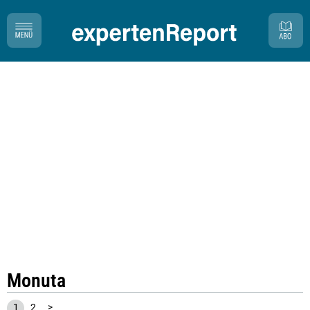
Monuta
1
2
>