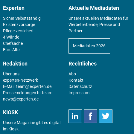
Experten
Aktuelle Mediadaten
Sicher Selbstständig
Unsere aktuellen Mediadaten für
Existenz­vorsorge
Werbetreibende, Presse und
Pflege versichert
Partner
4 Wände
Chefsache
Mediadaten 2026
Fürs Alter
Redaktion
Rechtliches
Über uns
Abo
experten-Netzwerk
Kontakt
E-Mail:
team@experten.de
Datenschutz
Pressemeldungen bitte an:
Impressum
news@experten.de
KIOSK
Unsere Magazine gibt es digital
im
Kiosk
.