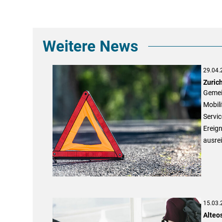
Weitere News
29.04.
Zuric
Gemei
Mobili
Servic
Ereign
ausrei
15.03.
Alteo