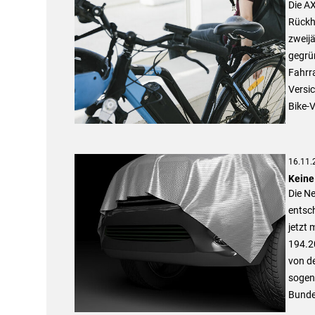
Die AX
Rückh
zweijä
gegrü
Fahrr
Versi
Bike-V
16.11.
Keine
Die N
entsc
jetzt 
194.20
von de
sogen
Bundes