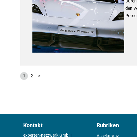
Durch 
den Ve
Porsc
1
2
>
Kontakt
Rubriken
experten-netzwerk GmbH
Assekuranz