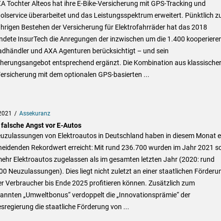
A Tochter Alteos hat ihre E-Bike-Versicherung mit GPS-Tracking und
olservice überarbeitet und das Leistungsspektrum erweitert. Pünktlich 
hrigen Bestehen der Versicherung für Elektrofahrräder hat das 2018
ndete InsurTech die Anregungen der inzwischen um die 1.400 kooperiere
adhändler und AXA Agenturen berücksichtigt – und sein
cherungsangebot entsprechend ergänzt. Die Kombination aus klassischer
ersicherung mit dem optionalen GPS-basierten ...
2021
Assekuranz
 falsche Angst vor E-Autos
euzulassungen von Elektroautos in Deutschland haben in diesem Monat e
heidenden Rekordwert erreicht: Mit rund 236.700 wurden im Jahr 2021 s
mehr Elektroautos zugelassen als im gesamten letzten Jahr (2020: rund
0 Neuzulassungen). Dies liegt nicht zuletzt an einer staatlichen Förderu
r Verbraucher bis Ende 2025 profitieren können. Zusätzlich zum
annten „Umweltbonus“ verdoppelt die „Innovationsprämie“ der
regierung die staatliche Förderung von ...