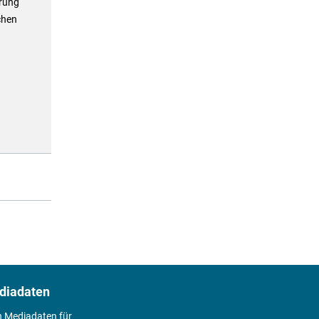
erung
chen
diadaten
n Mediadaten für