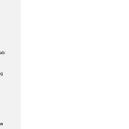
ab:
ng
an