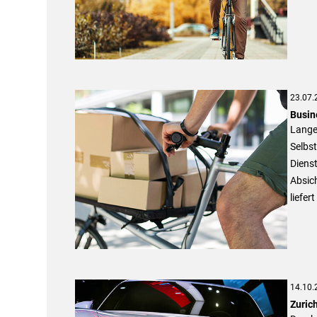
23.07.
Busin
Lange
Selbs
Dienst
Absic
liefer
14.10.
Zuric