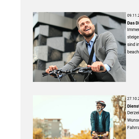
09.11.
Das D
Immer
steige
sind 
beacht
27.10.
Diens
Derzei
Wunsc
Fahrr