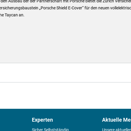
den Ausbau der der Partnerschaft mit Porsche bietet die Zurich Versich
rsicherungsbaustein „Porsche Shield E-Cover“ für den neuen vollelektris
he Taycan an.
Experten
Aktuelle Me
Sicher Selbstständig
Unsere aktuelle