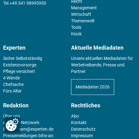
Recht
+49 341 98995950
Management
Wirtschaft
Themenwelt
Tools
Kiosk
Experten
Aktuelle Mediadaten
Sicher Selbstständig
Unsere aktuellen Mediadaten für
Existenz­vorsorge
Werbetreibende, Presse und
Pflege versichert
Partner
4 Wände
Chefsache
Mediadaten 2026
Fürs Alter
Redaktion
Rechtliches
Über uns
Abo
experten-Netzwerk
Kontakt
E-Mail:
team@experten.de
Datenschutz
Pressemeldungen bitte an:
Impressum