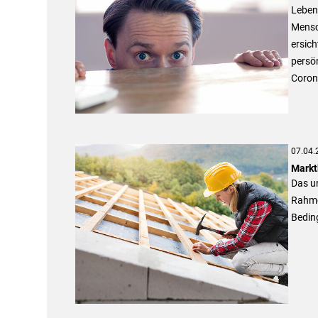
Leben 
Mensc
ersich
persön
Coron
07.04.
Markt
Das u
Rahme
Beding