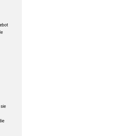
gebot
de
sie
die