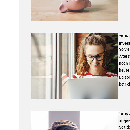
28.06.
Inves
So vie
Alters
noch l
heute 
Beisp
betrie
10.05.
Jugen
Seit 