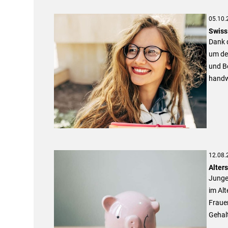
05.10.
Swiss
Dank 
um de
und B
handwe
12.08.
Alter
Junge
im Alt
Fraue
Gehal