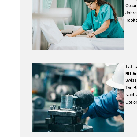
Gesam
Jahre
Kapit
18.11.
BU-An
Swiss 
Tarif-
Nachve
Optio