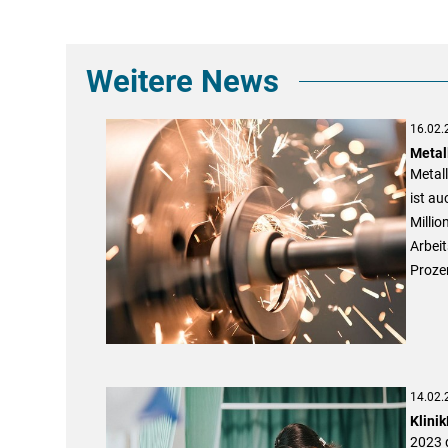
Weitere News
16.02.
Metal
Metal
ist a
Millio
Arbei
Proze
14.02.
Klini
2023 g