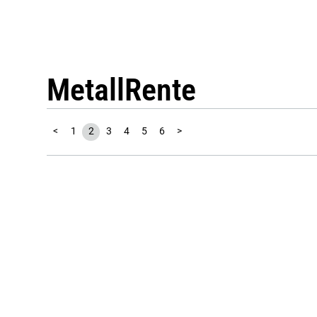
MetallRente
<
1
2
3
4
5
6
>