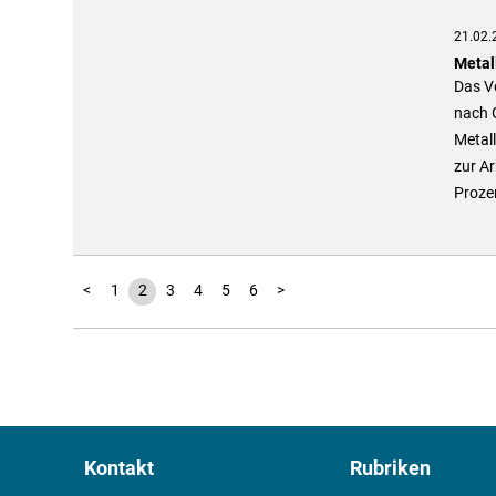
21.02.
Metal
Das Ve
nach 
Metall
zur Ar
Proze
<
1
2
3
4
5
6
>
Kontakt
Rubriken