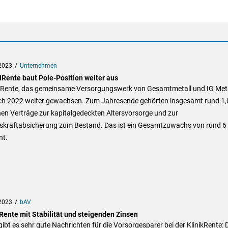
2023
Unternehmen
lRente baut Pole-Position weiter aus
lRente, das gemeinsame Versorgungswerk von Gesamtmetall und IG Meta
uch 2022 weiter gewachsen. Zum Jahresende gehörten insgesamt rund 1,
nen Verträge zur kapitalgedeckten Altersvorsorge und zur
tskraftabsicherung zum Bestand. Das ist ein Gesamtzuwachs von rund 6
nt.
2023
bAV
kRente mit Stabilität und steigenden Zinsen
ibt es sehr gute Nachrichten für die Vorsorgesparer bei der KlinikRente: 