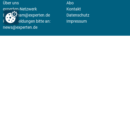
Über uns
Abo
experten-Netzwerk
Kontakt
E-Mail:
team@experten.de
Datenschutz
Pressemeldungen bitte an:
Impressum
news@experten.de
KIOSK
Unsere Magazine gibt es digital
im
Kiosk
.
Abo
Hier geht's zum Print Abo und
zum gesamten Online Angebot
des expertenReport.
Jetzt anmelden!
© 2026 experten-netzwerk GmbH