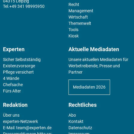
04315 Leipzig
Recht
+49 341 98995950
Management
Wirtschaft
Themenwelt
Tools
Kiosk
Experten
Aktuelle Mediadaten
Sicher Selbstständig
Unsere aktuellen Mediadaten für
Existenz­vorsorge
Werbetreibende, Presse und
Pflege versichert
Partner
4 Wände
Chefsache
Mediadaten 2026
Fürs Alter
Redaktion
Rechtliches
Über uns
Abo
experten-Netzwerk
Kontakt
E-Mail:
team@experten.de
Datenschutz
Pressemeldungen bitte an:
Impressum