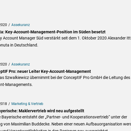
2020
Assekuranz
a: Key-Account-Management-Position im Süden besetzt
y Account Manager Süd verstärkt seit dem 1. Oktober 2020 Alexander Itt
onuta in Deutschland.
2020
Assekuranz
ptIF Pro: neuer Leiter Key-Account-Management
as Szwalkiewicz übernimmt bei der ConceptIF Pro GmbH die Leitung des
nt-Managements.
2018
Marketing & Vertrieb
yerische: Maklervertrieb wird neu aufgestellt
e Bayerische entsteht der „Partner- und Kooperationsvertrieb“ unter der
ng von Maximilian Buddecke. Neben einer neuen Aufbauorganisation wer
e und Verantwortlichkeiten in den Regionen neu ausgerichtet.