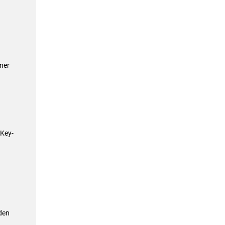
ner
 Key-
den