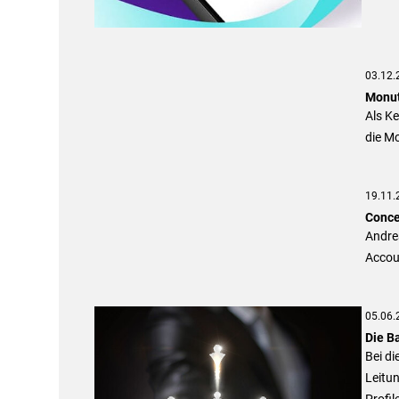
03.12.
Monut
Als Ke
die M
19.11.
Conce
Andre
Accou
05.06.
Die Ba
Bei di
Leitu
Profil