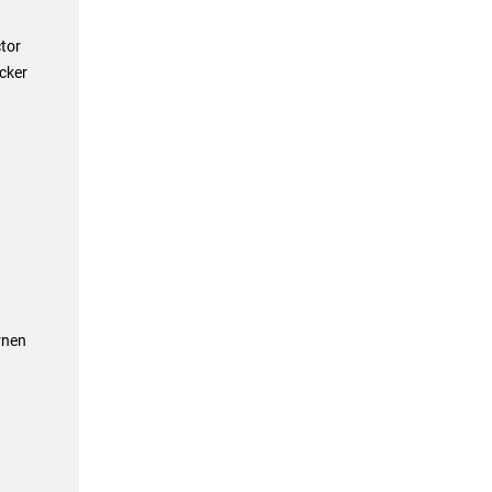
tor
cker
rnen