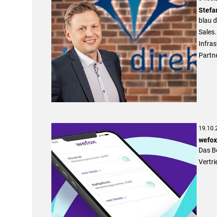
Stefa
blau d
Sales.
Infras
Partn
19.10.
wefox
Das Be
Vertri