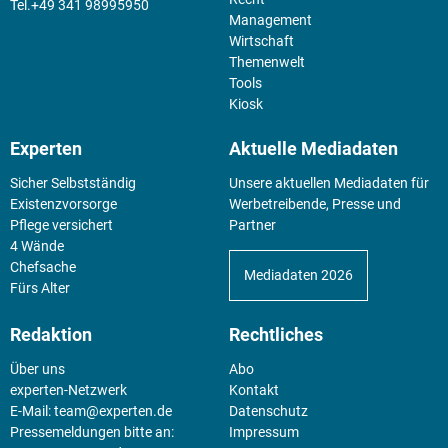
+49 341 98995950
Management
Wirtschaft
Themenwelt
Tools
Kiosk
Experten
Aktuelle Mediadaten
Sicher Selbstständig
Unsere aktuellen Mediadaten für
Existenz­vorsorge
Werbetreibende, Presse und
Pflege versichert
Partner
4 Wände
Chefsache
Mediadaten 2026
Fürs Alter
Redaktion
Rechtliches
Über uns
Abo
experten-Netzwerk
Kontakt
E-Mail:
team@experten.de
Datenschutz
Pressemeldungen bitte an:
Impressum