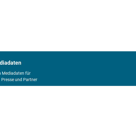
diadaten
n Mediadaten für
 Presse und Partner
2026
Abo
Hier geht's zum Print Abo und zum