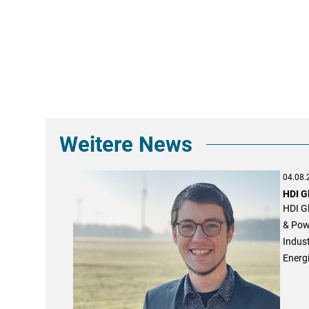
Weitere News
04.08.
HDI G
HDI G
& Powe
Indust
Energi