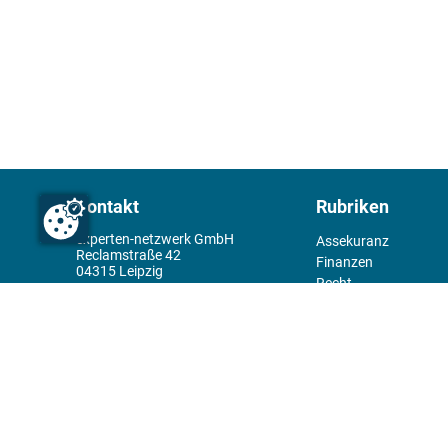
Kontakt
Rubriken
experten-netzwerk GmbH
Assekuranz
Reclamstraße 42
Finanzen
04315 Leipzig
Recht
+49 341 98995950
Management
Wirtschaft
Themenwelt
Tools
Kiosk
Redaktion
Rechtliches