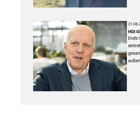
21.06.
HDI G
Ende 
eintre
gesam
außer