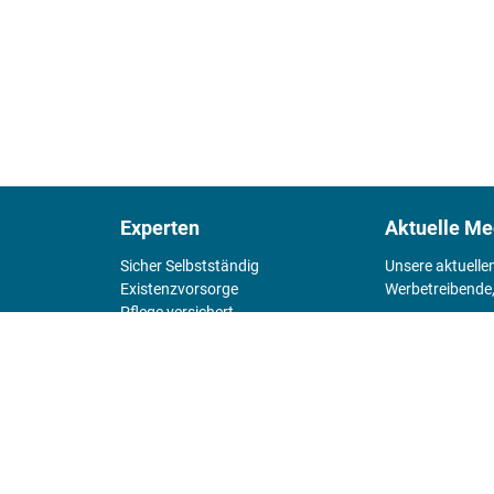
Experten
Aktuelle Me
Sicher Selbstständig
Unsere aktuelle
Existenz­vorsorge
Werbetreibende,
Pflege versichert
4 Wände
Mediadaten 
Chefsache
Fürs Alter
KIOSK