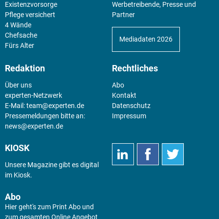
Existenz­vorsorge
Werbetreibende, Presse und
Pflege versichert
Partner
4 Wände
Chefsache
Mediadaten 2026
Fürs Alter
Redaktion
Rechtliches
Über uns
Abo
experten-Netzwerk
Kontakt
E-Mail:
team@experten.de
Datenschutz
Pressemeldungen bitte an:
Impressum
news@experten.de
KIOSK
Unsere Magazine gibt es digital
im
Kiosk
.
Abo
Hier geht's zum Print Abo und
zum gesamten Online Angebot